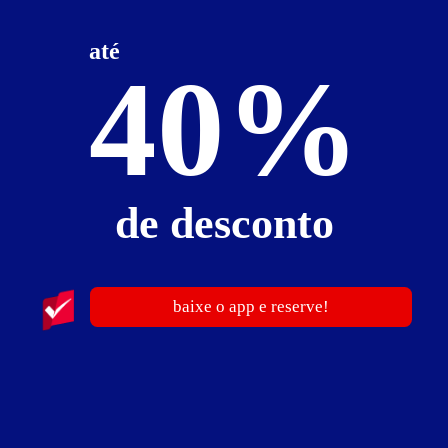
até
Suíte Luxo
40%
de desconto
baixe o app e reserve!
ver fotos
Suíte Luxo - Itens