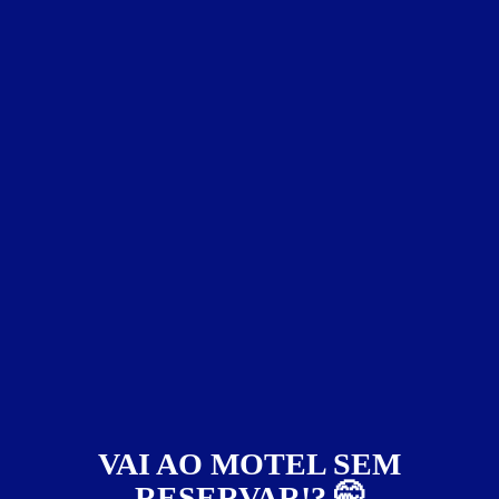
143
Palácio Oásis Motel
Mansour - Uberlândia
Suítes entre
R$ 169,00
e
R$ 2.209,00
VAI AO MOTEL SEM
RESERVAR!? 🤭