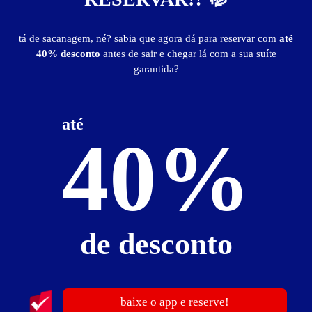
10
tá de sacanagem, né? sabia que agora dá para reservar com
até
40% desconto
antes de sair e chegar lá com a sua suíte
garantida?
até
40%
Selva Motel IV
-- - Uberlândia
Suítes entre
R$ 55,00
e
R$ 180,00
publicidade
de desconto
baixe o app e reserve!