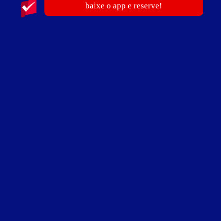
baixe o app e reserve!
ver fotos
Suíte Pole Dance Hidro - Itens
ar-condicionado split
bluetooth
canais eróticos
canal de esporte
ducha dupla
frigobar
garagem privativa
hidro anatômica
iluminação especial
iluminação tipo boate
internet Wi-Fi
luz colorida
Netflix (mediante acesso pessoal)