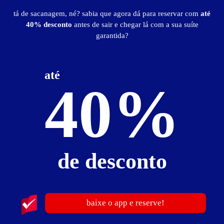
» domingo à 5ª, das 19h às 12h.
tá de sacanagem, né? sabia que agora dá para reservar com
até
» 6ª e sábado, das 22h às 14h.
É considerado pernoite as hospedagens com mais de 4 horas de
40% desconto
antes de sair e chegar lá com a sua suíte
permanência.
garantida?
» Pessoa adicional: 50% do valor da hospedagem.
* Aceitamos os cartões: Visa, Mater, American Express, Hipercard, Elo e
até
Diners.
40%
Suíte Premium
de desconto
baixe o app e reserve!