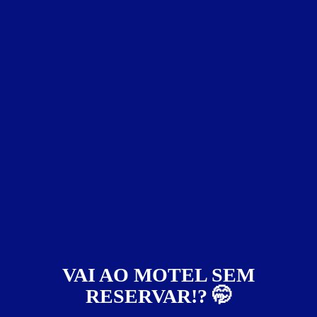
entre 6h e 13:59h
por
R$ 153,00
de
R$ 180,00
Day Use - saída até as
15% de desconto
18h
Pernoite
por
R$ 238,00
de
R$ 280,00
15% de desconto
a partir das 22:00h
Especial Aniversariante!
Válido no mês do seu aniversário
Liberar cupom
Guia de Motéis
Informações importantes
» Opção de hidro com fibra ou granito.
» Período Promocional de 1h:
dom a 6ª até as 18h - R$ 105,00
6ª após as 18h e sábado - R$ 115,00
» Hora adicional (exceto período promocional):
VAI AO MOTEL SEM
dom a 6ª até as 18h - R$ 30,00.
6ª após as 18h e sábado - R$ 35,00.
RESERVAR!? 🤭
» Pernoite: