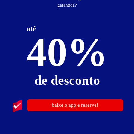
garantida?
até
40%
ver fotos
Suíte Luxo c/ Cadeira Erótica - Itens
aquecedor
cadeira erótica
canais eróticos
rádio
de desconto
TV a cabo
TV LED
ventilador
Suíte Luxo c/ Cadeira Erótica - Preços e períodos
baixe o app e reserve!
Valores válidos para hoje:
2
horas
R$ 59,00
- - -