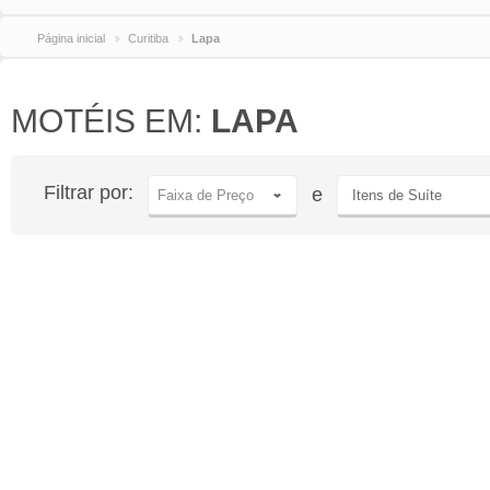
Página inicial
Curitiba
Lapa
MOTÉIS EM:
LAPA
Filtrar por:
e
Faixa de Preço