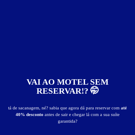
» Período Promocional - todos os dias - 2h - R$ 142,00
» Hora adicional
- R$ 24,00
» Pessoa adicional 50% do valor integral
Suíte Rick
VAI AO MOTEL SEM
RESERVAR!? 🤭
tá de sacanagem, né? sabia que agora dá para reservar com
até
40% desconto
antes de sair e chegar lá com a sua suíte
garantida?
ver fotos