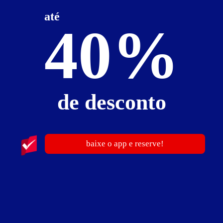
Suíte Rick - Itens
até
40%
ar-condicionado split
bar
frigobar
garagem privativa
hidro
jardim de inverno
luz rítmica
sauna úmida
secador de cabelo
som com CD player, DVD, entrada USB e MP3
TV a cabo
TV LCD 26"
WI-FI
de desconto
Suíte Rick - Preços e períodos
Valores válidos para hoje:
baixe o app e reserve!
por
R$ 172,80
4
horas
de
R$ 216,00
20% de desconto
por
R$ 291,20
24
horas
de
R$ 364,00
20% de desconto
Pernoite
R$ 234,00
- - -
a partir da 0h