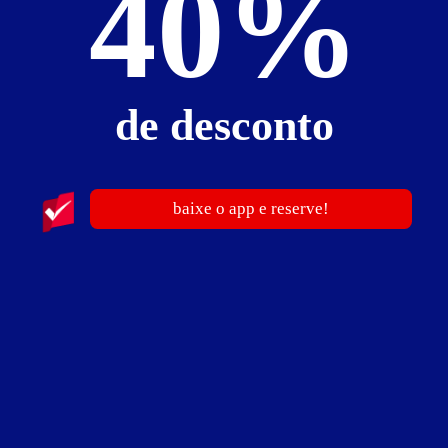
40%
Informações importantes
» O motel possui pacotes de Decoração Especial, para mais informações
consulte a gerência.
» Para cada pessoa adicional na mesma suíte será cobrado o valor de
de desconto
R$100,00 a cada 3h de permanência.
» Para cada fração de 15 min. ultrapassada, acréscimo de R$ 13,00.
»
O motel não aceita cheques
.
baixe o app e reserve!
Suíte Sonho Amado