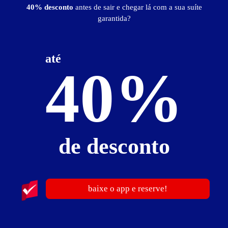
40% desconto
antes de sair e chegar lá com a sua suíte
garantida?
até
40%
de desconto
17
baixe o app e reserve!