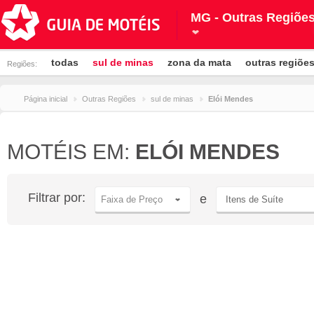
MG - Outras Regiõe
todas
sul de minas
zona da mata
outras regiõe
Regiões:
Página inicial
Outras Regiões
sul de minas
Elói Mendes
MOTÉIS EM:
ELÓI MENDES
Filtrar por:
e
Faixa de Preço