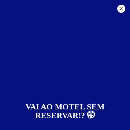
MG - Outras Regiões
sul de minas
Ouro Fino
Motéis em:
Ouro Fino
Faixa de preço
Itens de suítes
somente motéis com cupom digital
VAI AO MOTEL SEM
RESERVAR!? 🤭