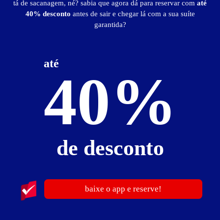
tá de sacanagem, né? sabia que agora dá para reservar com
até
1
40% desconto
antes de sair e chegar lá com a sua suíte
garantida?
até
40%
Athenas Motel
-- - Ouro Fino
de desconto
baixe o app e reserve!