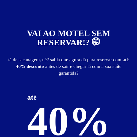
2
horas
R$ 65,00
- - -
Pernoite
R$ 90,00
- - -
a partir das 18:00h
VAI AO MOTEL SEM
Informações importantes
RESERVAR!? 🤭
- Hora adicional:
R$ 20,00
- Diária
tá de sacanagem, né? sabia que agora dá para reservar com
até
2° a 5°: R$ 130,00
6° a dom: R$ 150,00
40% desconto
antes de sair e chegar lá com a sua suíte
garantida?
Suíte Hidro
Suíte Hidro - Itens
até
40%
Suíte Hidro - Preços e períodos
Valores válidos para hoje: