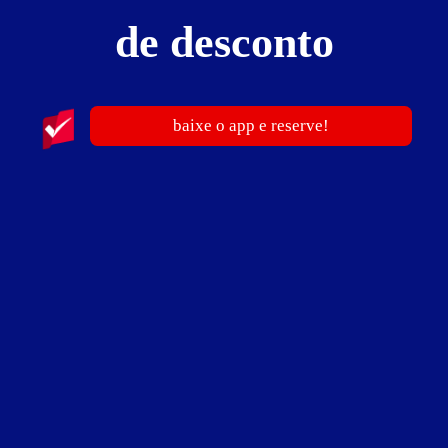
de desconto
2
horas
R$ 90,00
- - -
Pernoite
R$ 100,00
- - -
a partir das 18:00h
baixe o app e reserve!
Informações importantes
- Hora adicional:
R$ 25,00
- Diária
2° a 5°: R$ 140,00
6° a dom: R$ 160,00
Opcional: banheira hidro – 10,00.
Suíte Executiva
Suíte Executiva - Itens