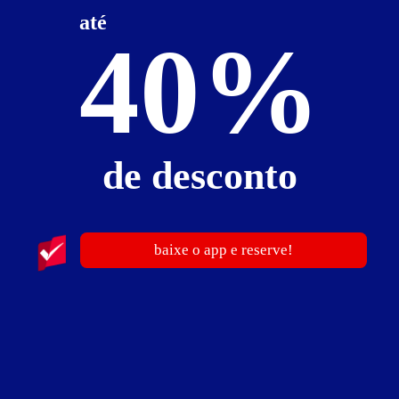
TV LCD
até
40%
Suíte Milão - Preços e períodos
Valores válidos para hoje:
de desconto
Baixe o guia de motéis go
BAIXE O APP
e reserve antes de sair
6
horas
R$ 230,00
- - -
baixe o app e reserve!
Reserve antes de sair!
Você pode garantir a sua suíte no Capri Motel antes
BAIXE O APP
de sair de casa.
guia de motéis go
Suíte Napoli