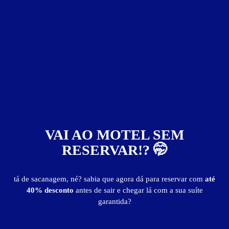
Valores válidos para hoje:
Baixe o guia de motéis go
BAIXE O APP
e reserve antes de sair
6
horas
R$ 240,00
- - -
Reserve antes de sair!
Você pode garantir a sua suíte no Capri Motel antes
BAIXE O APP
de sair de casa.
guia de motéis go
VAI AO MOTEL SEM
RESERVAR!? 🤭
Suíte Milão
tá de sacanagem, né? sabia que agora dá para reservar com
até
Suíte Milão - Itens
40% desconto
antes de sair e chegar lá com a sua suíte
garantida?
ar-condicionado
canal erótico
frigobar
garagem privativa
hidro dupla
internet Wi-Fi
saleta para refeições
som AM/FM
TV a cabo