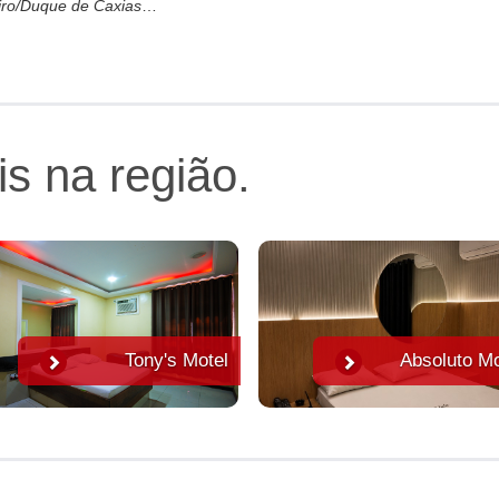
eiro/Duque de Caxias
ira erótica, frigobar e TV com
enciais possui cadeira erótica e
is na região.
Tony's Motel
Absoluto Mo