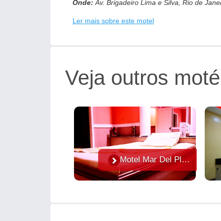
Onde:
Av. Brigadeiro Lima e Silva, Rio de Jan
Ler mais sobre este motel
Categorias de suíte:
cinco
Suítes equipadas com:
ar-condicionado, cade
canal erótico e canal musical
Destaque:
para a Suíte que além dos itens ess
Veja outros moté
hidro para garantir ainda mais relaxamento
Motel Mar Del Plata