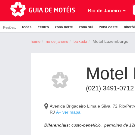
Rio de Janeiro
todas
centro
zona norte
zona sul
zona oeste
niteró
Regiões:
Motel Luxemburgo
home
rio de janeiro
baixada
Motel
(021) 3491-0712
Avenida Brigadeiro Lima e Silva, 72 Rio/Pet
RJ
Â» ver mapa
Diferenciais:
custo-benefício, pernoites de 12