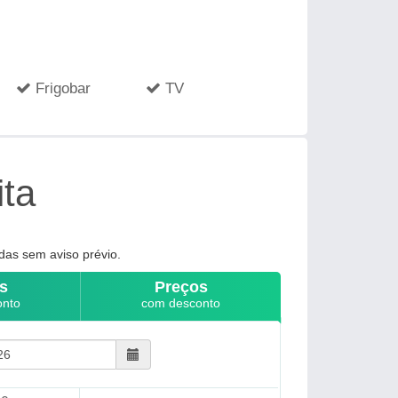
Frigobar
TV
ita
das sem aviso prévio.
s
Preços
onto
com desconto