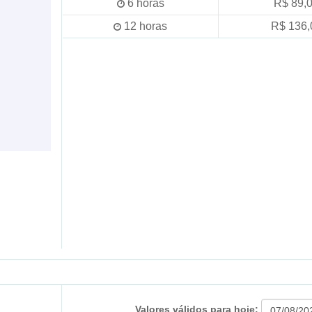
6
horas
R$ 89,
12
horas
R$ 136,
Valores válidos para hoje: