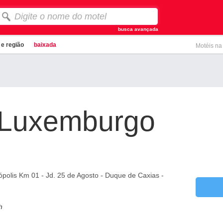
busca avançada
i e região
baixada
Motéis na
 Luxemburgo
rópolis Km 01 - Jd. 25 de Agosto - Duque de Caxias -
h