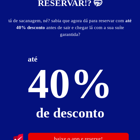
RESERVAR!? 🤭
piscina
saleta para refeições
sauna
som
TV LCD 32"
tá de sacanagem, né? sabia que agora dá para reservar com
até
40% desconto
antes de sair e chegar lá com a sua suíte
Suíte A à F - Preços e períodos
garantida?
Valores válidos para hoje:
até
40%
6
horas
R$ 176,00
- - -
12
horas
R$ 188,00
- - -
Suíte Califórnia
de desconto
Suíte Califórnia - Itens
ar-condicionado split
cadeira erótica
canal erótico
frigobar
garagem privativa
hidro
internet Wi-Fi (sem fio)
saleta para refeições
som
baixe o app e reserve!