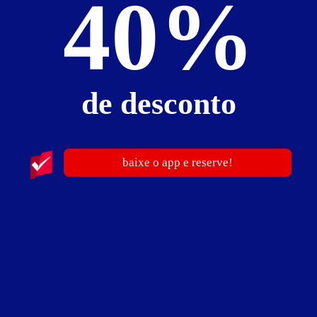
40%
de desconto
ver fotos
Suíte Rá - Itens
baixe o app e reserve!
ambiente temático
ar-condicionado
cadeira erótica
canal adulto
decoração egípcia
ducha
frigobar
garagem privativa
hidromassagem
secador de cabelo
som
TV LED
Wi-Fi
Suíte Rá - Preços e períodos