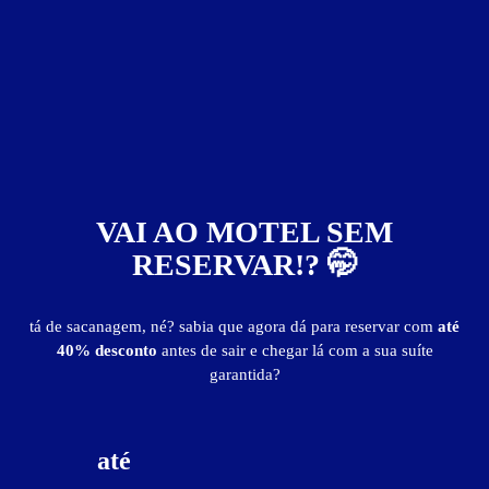
Reserve com até 40% de desconto
BAIXE O APP
Informações importantes
» Requinte e conforto em hidromassagem para duas pessoas. (opções
com espelho no teto).
- Hora adicional: R$ 40,00
VAI AO MOTEL SEM
» Fotos ilustrativas, as decorações das suítes podem sofrer alterações.
RESERVAR!? 🤭
»
Dias 10 a 13/06 os preços e horários poderão sofrer ajustes.
tá de sacanagem, né? sabia que agora dá para reservar com
até
Suíte Rá
40% desconto
antes de sair e chegar lá com a sua suíte
garantida?
até