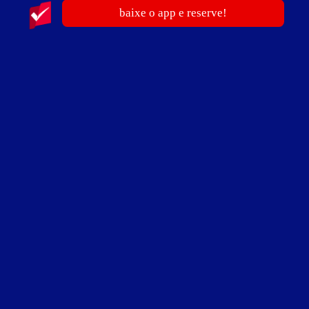
guia de motéis go
baixe o app e reserve!
Suíte Diplomata
ver fotos