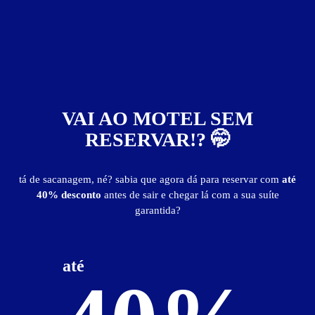
Francisco
Faixa de preço
Itens de suítes
somente motéis com cupom digital
VAI AO MOTEL SEM
RESERVAR!? 🤭
tá de sacanagem, né? sabia que agora dá para reservar com
até
1
40% desconto
antes de sair e chegar lá com a sua suíte
garantida?
até
Styllus Motel