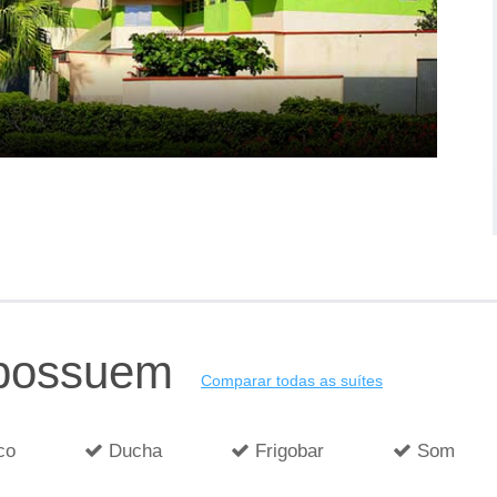
 possuem
Comparar todas as suítes
co
Ducha
Frigobar
Som