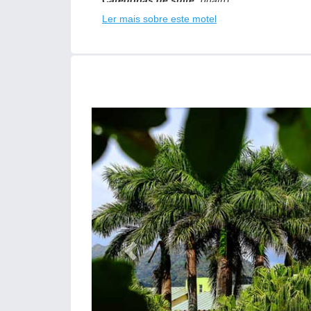
Categorias de suíte:
quatro
Ler mais sobre este motel
Equipadas com:
ar-condicionado, ducha, frig
Destaque:
a suíte Master foi desenvolvida e
diversos espelhos ao redor da cama e equipada
garagem para 2 carros e uma incrível adega de
E mais:
a suíte Luxo que possui um design des
contêm pole dance e hidro
Não perca:
um belo trabalho de paisagismo n