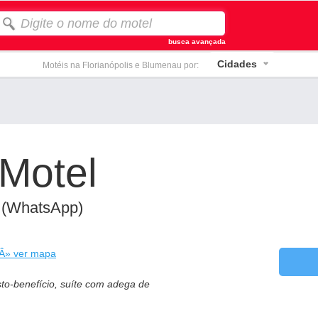
busca avançada
Cidades
Motéis na Florianópolis e Blumenau por:
 Motel
 (WhatsApp)
Â» ver mapa
sto-benefício, suíte com adega de