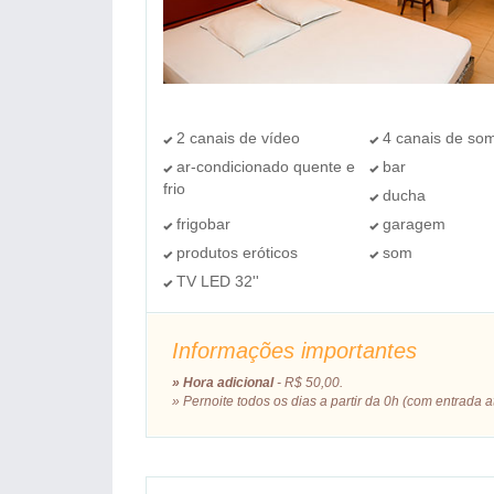
2 canais de vídeo
4 canais de so
ar-condicionado quente e
bar
frio
ducha
frigobar
garagem
produtos eróticos
som
TV LED 32''
Informações importantes
​» Hora adicional
- R$ 50,00.
​» Pernoite todos os dias a partir da 0h (com entrada