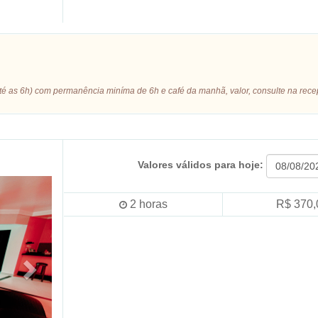
a até as 6h) com permanência miníma de 6h e café da manhã, valor, consulte na rec
Valores válidos para hoje:
2
horas
R$ 370,