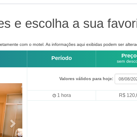
s e escolha a sua favor
tamente com o motel. As informações aqui exibidas podem ser altera
Preço
Período
sem desc
Valores válidos para hoje:
1
hora
R$ 120,