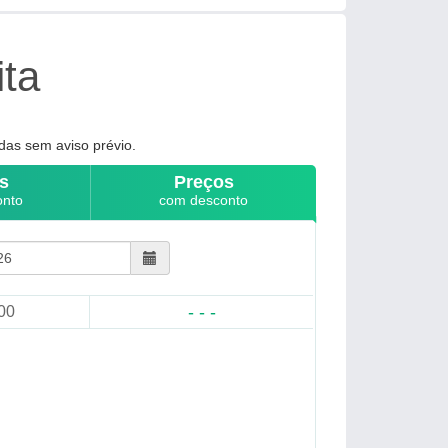
ita
das sem aviso prévio.
s
Preços
onto
com desconto
- - -
00