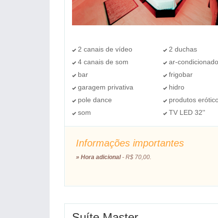
2 canais de vídeo
2 duchas
4 canais de som
ar-condicionad
bar
frigobar
garagem privativa
hidro
pole dance
produtos erótic
som
TV LED 32''
Informações importantes
» Hora adicional
- R$ 70,00.
Suíte Master