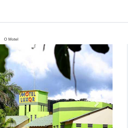
obar, som e TV com canal erótico
m um amplo espaço, trabalhada com
 com lareira, sauna, hidro,
 vinhos climatizada.
O Motel
pojado e além dos itens básicos,
a entrada do motel