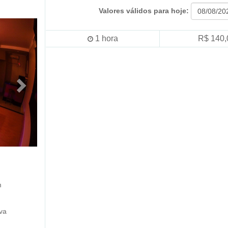
Valores válidos para hoje:
1
hora
R$ 140,
m
va