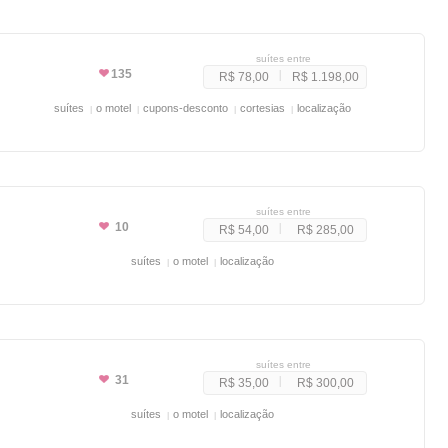
suítes entre
135
R$ 78,00
R$ 1.198,00
suítes
o motel
cupons-desconto
cortesias
localização
suítes entre
10
R$ 54,00
R$ 285,00
suítes
o motel
localização
suítes entre
31
R$ 35,00
R$ 300,00
suítes
o motel
localização