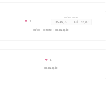
suítes entre
7
R$ 45,00
R$ 165,00
suítes
o motel
localização
4
localização