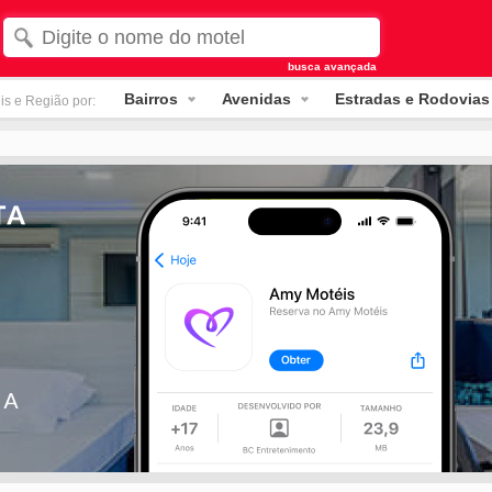
busca avançada
Bairros
Avenidas
Estradas e Rodovias
is e Região por: