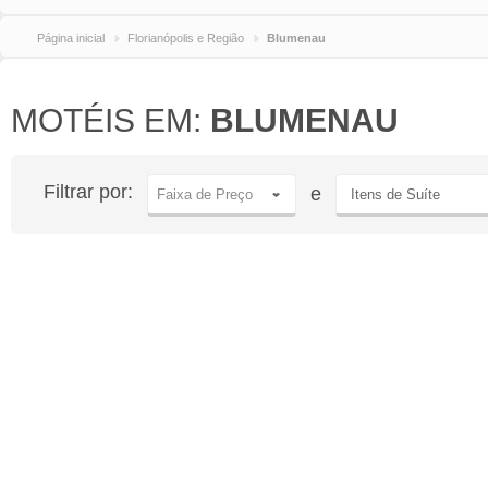
Página inicial
Florianópolis e Região
Blumenau
MOTÉIS EM:
BLUMENAU
Filtrar por:
e
Faixa de Preço