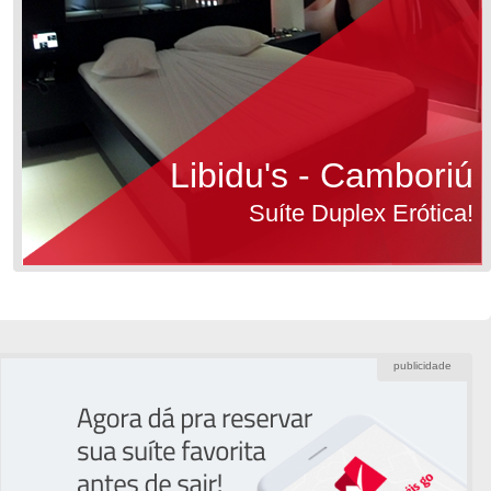
Libidu's - Camboriú
Suíte Duplex Erótica!
publicidade