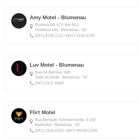
Amy Motel - Blumenau
Rodovia BR 470, Km 48,5
Fortaleza Alta - Blumenau - SC
(047) 3339-1211 / (047) 3339-3100
Luv Motel - Blumenau
Rua Ari Barroso, 388
Salto do Norte - Blumenau - SC
(047) 3337-6969
Flirt Motel
Rua Bernado Scheidemantel, 4.140
Badenfurt - Blumenau - SC
(047) 3334-0320 / (047) 99109-1209