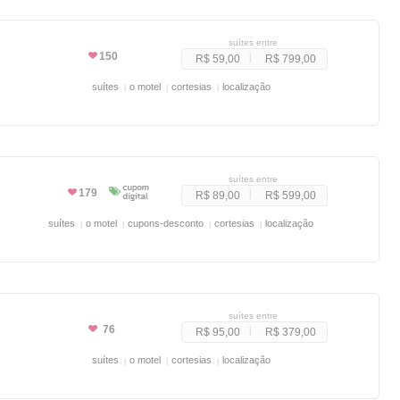
suítes entre
150
R$ 59,00
R$ 799,00
suítes
o motel
cortesias
localização
suítes entre
179
R$ 89,00
R$ 599,00
suítes
o motel
cupons-desconto
cortesias
localização
suítes entre
76
R$ 95,00
R$ 379,00
suítes
o motel
cortesias
localização