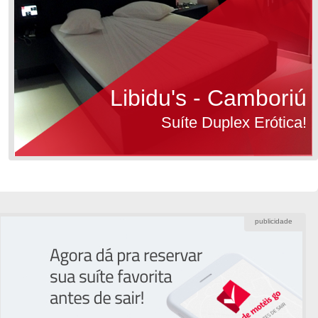
Libidu's - Camboriú
Suíte Duplex Erótica!
publicidade