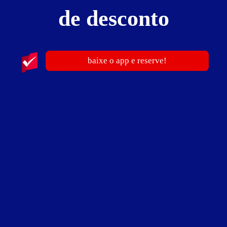
Suíte Duplex
de desconto
baixe o app e reserve!
ver fotos
Suíte Duplex - Itens
2 ambientes
3 camas
ar-condicionado
canal erótico
frigobar
garagem dupla
hidro
lareira