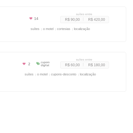
suítes entre
14
R$ 90,00
R$ 420,00
suítes
o motel
cortesias
localização
suítes entre
2
R$ 60,00
R$ 180,00
suítes
o motel
cupons-desconto
localização