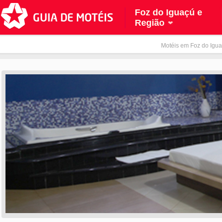
Foz do Iguaçú e
Região
Motéis em Foz do Igua