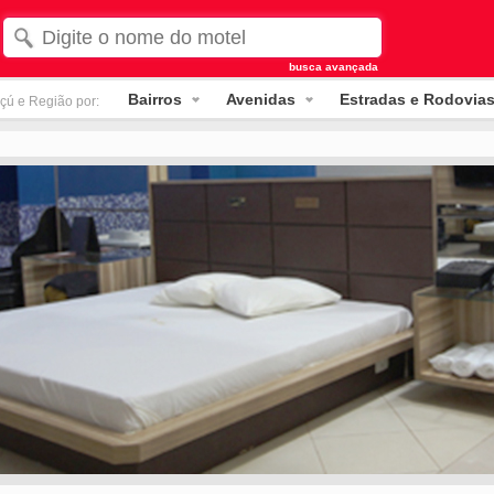
busca avançada
Bairros
Avenidas
Estradas e Rodovia
çú e Região por: