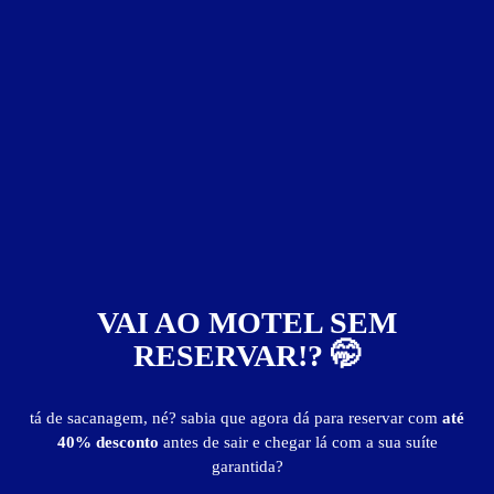
Motel Good Time
VAI AO MOTEL SEM
RESERVAR!? 🤭
tá de sacanagem, né? sabia que agora dá para reservar com
até
Motéis em:
Capitão
40% desconto
antes de sair e chegar lá com a sua suíte
garantida?