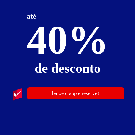
Leônidas Marques
até
Faixa de preço
Itens de suítes
40%
somente motéis com cupom digital
Nenhum motel encontrado.
publicidade
de desconto
baixe o app e reserve!