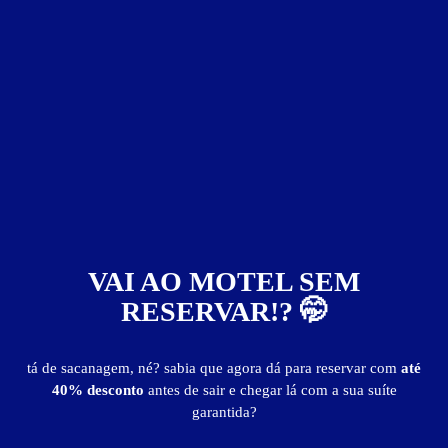
R$ 340,00
- - -
a partir da 00:00h
Informações importantes
» Hora adicional - R$ 105,00
Suíte Country
VAI AO MOTEL SEM
RESERVAR!? 🤭
tá de sacanagem, né? sabia que agora dá para reservar com
até
40% desconto
antes de sair e chegar lá com a sua suíte
garantida?