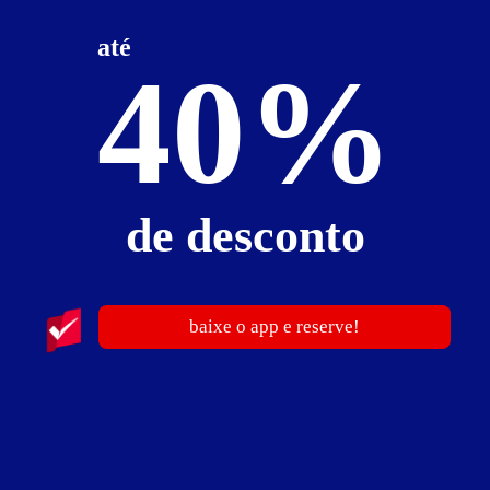
ver fotos
até
40%
Suíte Country - Itens
ambiente temático
ar-condicionado
canal erótico
CD player
espelho no teto
frigobar
garagem privativa
hidro
sauna
som
de desconto
Suíte Country - Preços e períodos
Valores válidos para hoje:
baixe o app e reserve!
1
hora
R$ 195,00
- - -
Pernoite
R$ 340,00
- - -
a partir da 00:00h
Informações importantes