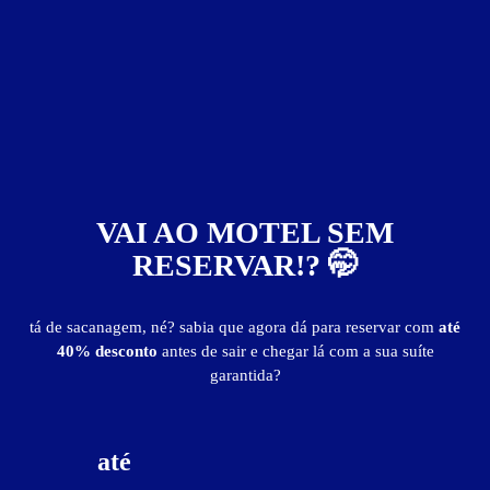
por
R$ 181,30
12
horas
de
R$ 259,00
30% de desconto
Reserve com até 30% de desconto
BAIXE O APP
Informações importantes
» Não é permitido fumar nesta suíte.
VAI AO MOTEL SEM
» ​Hora adicional:
R$ 40,00
RESERVAR!? 🤭
» Diária:
Dom a 5ª:
R$ 518,00
6ª e sáb:
R$ 518,00
tá de sacanagem, né? sabia que agora dá para reservar com
até
40% desconto
antes de sair e chegar lá com a sua suíte
garantida?
Suíte Dream
até