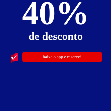
40%
de desconto
ver fotos
baixe o app e reserve!
Suíte Dream - Itens
ar-condicionado
banheira de imersão
bluetooth
cama king size
canal de filme
canal de futebol
canal erótico
ducha
frigobar
garagem privativa
iluminação especial
mesa para refeições
smart TV
som ambiente
Wi-Fi
X erótico