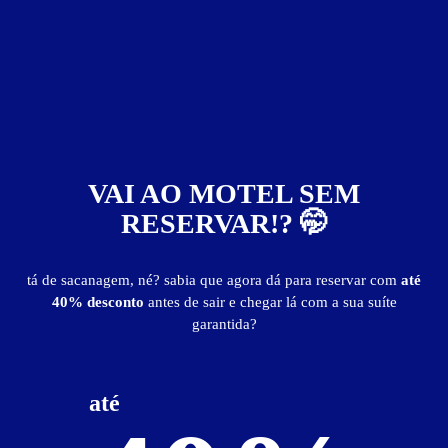
39
VAI AO MOTEL SEM
RESERVAR!? 🤭
tá de sacanagem, né? sabia que agora dá para reservar com
até
40% desconto
antes de sair e chegar lá com a sua suíte
Motel Tigresa
garantida?
Kurashiki - Sapucaia do Sul
Suítes entre
R$ 94,90
e
R$ 295,00
até
publicidade