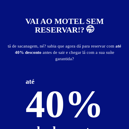
VAI AO MOTEL SEM
Motel Magia
RESERVAR!? 🤭
Campina - São Leopoldo
Suítes entre
R$ 45,00
e
R$ 110,00
tá de sacanagem, né? sabia que agora dá para reservar com
até
40% desconto
antes de sair e chegar lá com a sua suíte
garantida?
até
40%
102