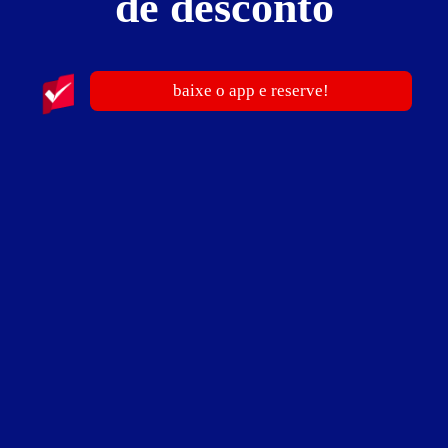
de desconto
Motel Mediterrâneo
Scharlau - São Leopoldo
Suítes entre
R$ 69,00
e
R$ 160,00
baixe o app e reserve!
38
Motel Portal