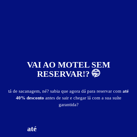
Suíte Ar Condicionado
Suíte Ar Condicionado - Itens
ar-condicionado
canal erótico
internet Wi-Fi
TV
Suíte Ar Condicionado - Preços e períodos
VAI AO MOTEL SEM
Valores válidos para hoje:
RESERVAR!? 🤭
6
horas
R$ 45,00
- - -
12
horas
tá de sacanagem, né? sabia que agora dá para reservar com
até
R$ 60,00
- - -
até as 18:59h
40% desconto
antes de sair e chegar lá com a sua suíte
garantida?
Suíte Hidro
até
Suíte Hidro - Itens