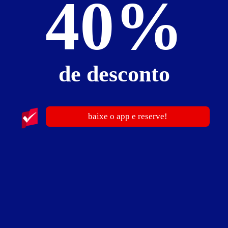
40%
ar-condicionado
canal erótico
hidro dupla
internet Wi-Fi
TV
Suíte Hidro - Preços e períodos
de desconto
Valores válidos para hoje:
6
horas
R$ 65,00
- - -
baixe o app e reserve!
12
horas
R$ 80,00
- - -
até as 18:59h
Suíte Pista de Dança
Suíte Pista de Dança - Itens
ar-condicionado
canal erótico
internet Wi-Fi