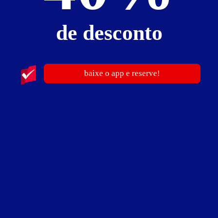
de desconto
Suíte Ouro - Preços e períodos
Valores válidos para hoje:
3
horas
R$ 70,00
- - -
baixe o app e reserve!
Pernoite
R$ 140,00
- - -
a partir das 20:00h
Informações importantes
» Réveillon, Dia dos Namorados, e alta temporada o motel trabalha com
valores e períodos diferenciados. Para mais informações consulte
diretamente o Motel.
Suíte Halley Erótica
Suíte Halley Erótica - Itens