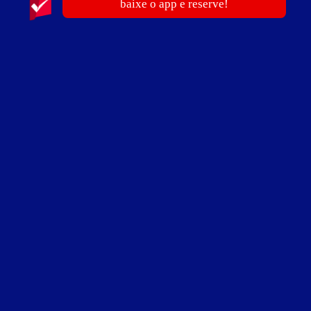
baixe o app e reserve!
Localização
Ver Mapa
Hotel Desejos
Avenida Sadamu Inoue, 4.104 - Jardim dos Álamos - São
Paulo - SP
Vá de
Uber
Traçar rota