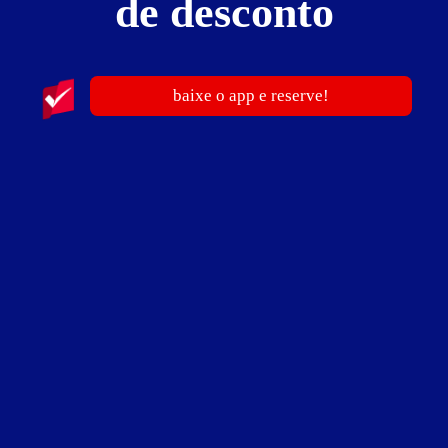
de desconto
ar-condicionado
banheira de hidromassagem
bluetooth
canal erótico
ducha
frigobar
garagem privativa
sauna
secador de cabelo
sistema de luz e som automatizado
smart TV
som
WI-FI
baixe o app e reserve!
Suíte Hot - Preços e períodos
Valores válidos para hoje:
Baixe o guia de motéis go
BAIXE O APP
e reserve antes de sair
3
horas
R$ 180,00
- - -
12
horas
R$ 290,00
- - -
Reserve antes de sair!
Você pode garantir a sua suíte no Motel Sedución
BAIXE O APP
antes de sair de casa.
guia de motéis go