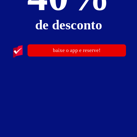
de desconto
baixe o app e reserve!
Motel Kasulo
Rua Marquês de Barbacena, 419 - Niterói - Canoas - RS
Vá de
Uber
Traçar rota