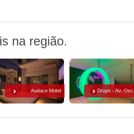
is na região.
Audace Motel
Dro