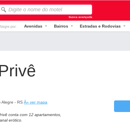
busca avançada
Avenidas
Bairros
Estradas e Rodovias
Alegre por:
Privê
o Alegre - RS
Â» ver mapa
 Privê conta com 12 apartamentos,
anal erótico.