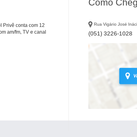
Como Cheg
Rua Vigário José Ináci
el Privê conta com 12
som am/fm, TV e canal
(051) 3226-1028