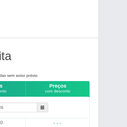
ita
das sem aviso prévio.
s
Preços
onto
com desconto
- - -
00