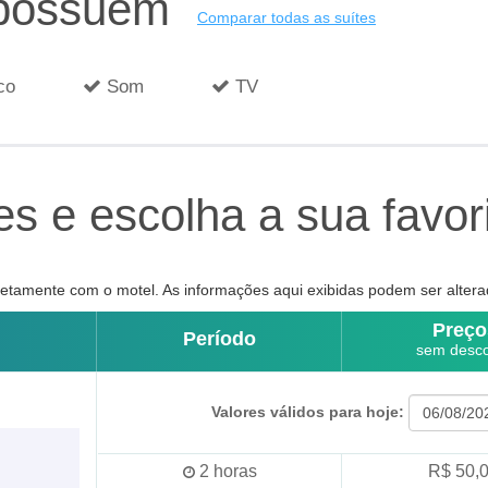
 possuem
Comparar todas as suítes
co
Som
TV
s e escolha a sua favor
tamente com o motel. As informações aqui exibidas podem ser altera
Preço
Período
sem desc
Valores válidos para hoje:
2
horas
R$ 50,