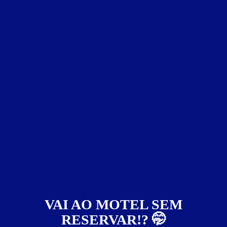
Valores válidos para hoje:
1
hora
R$ 40,00
- - -
2
horas
R$ 55,00
- - -
3
horas
R$ 65,00
- - -
Informações importantes
​» Hora Excedente -
R$ 20,00.
Suíte Master
VAI AO MOTEL SEM
RESERVAR!? 🤭