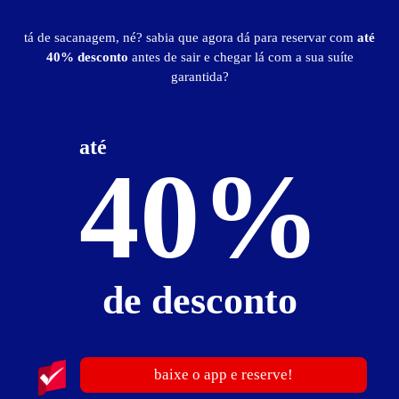
tá de sacanagem, né? sabia que agora dá para reservar com
até
40% desconto
antes de sair e chegar lá com a sua suíte
garantida?
ver fotos
até
Suíte Master - Itens
40%
ambiente temático
ar-condicionado
canal erótico
CD player
frigobar
hidro
iluminação especial
pista de dança
TV
de desconto
Suíte Master - Preços e períodos
Valores válidos para hoje:
1
hora
R$ 45,00
- - -
baixe o app e reserve!