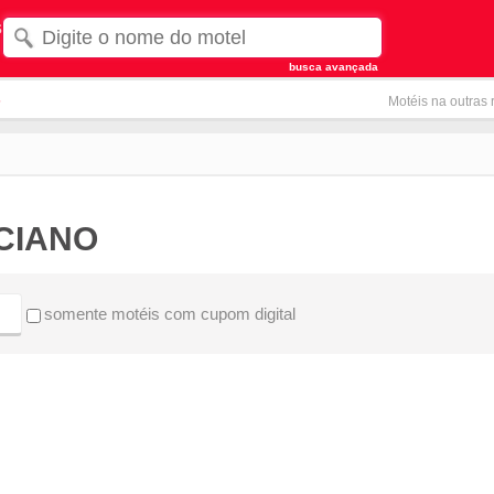
s
busca avançada
s
Motéis na outras 
CIANO
somente motéis com cupom digital