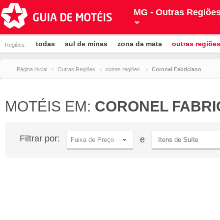
MG - Outras Regiõe
todas
sul de minas
zona da mata
outras regiõe
Regiões:
Página inicial
Outras Regiões
outras regiões
Coronel Fabriciano
MOTÉIS EM:
CORONEL FABRI
Filtrar por:
e
Faixa de Preço