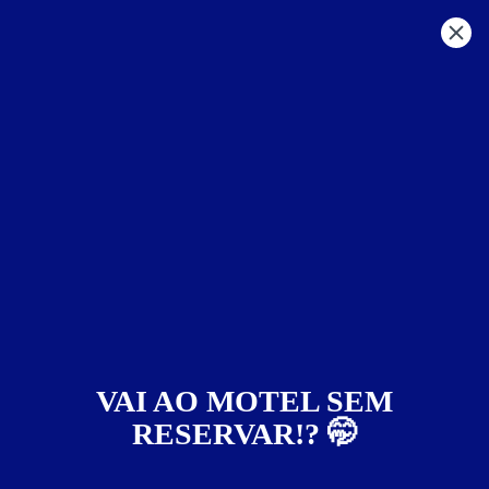
MG - Outras Regiões
outras regiões
Formiga
Motéis em:
Formiga
Faixa de preço
Itens de suítes
somente motéis com cupom digital
VAI AO MOTEL SEM
RESERVAR!? 🤭