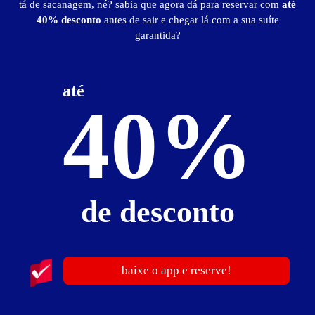
tá de sacanagem, né? sabia que agora dá para reservar com
até
1
40% desconto
antes de sair e chegar lá com a sua suíte
garantida?
até
40%
News Motel
-- - Formiga
de desconto
baixe o app e reserve!