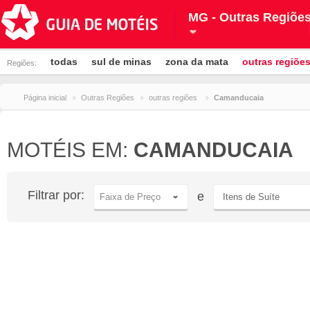
MG - Outras Regiõe
todas
sul de minas
zona da mata
outras regiõe
Regiões:
Página inicial
Outras Regiões
outras regiões
Camanducaia
MOTÉIS EM:
CAMANDUCAIA
Filtrar por:
e
Faixa de Preço