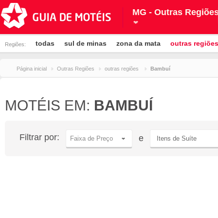
MG - Outras Regiõe
todas
sul de minas
zona da mata
outras regiõe
Regiões:
Página inicial
Outras Regiões
outras regiões
Bambuí
MOTÉIS EM:
BAMBUÍ
Filtrar por:
e
Faixa de Preço