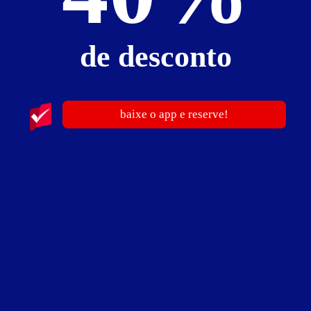
de desconto
Chão de Estrelas
baixe o app e reserve!
Rodovia Washington Luiz, km 448 - Zona Rural - Mirassol -
SP
Vá de
Uber
Traçar rota