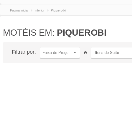
Página inicial
Interior
Piquerobi
MOTÉIS EM:
PIQUEROBI
Filtrar por:
e
Faixa de Preço