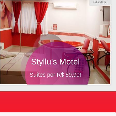
publicidade
Styllu's Motel
Suítes por R$ 59,90!