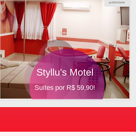
publicidade
Styllu's Motel
Suítes por R$ 59,90!