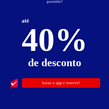
garantida?
até
40%
29
de desconto
baixe o app e reserve!
Saint Tropez Motel
Jardim Olímpia - Jaú
Suítes entre
R$ 88,00
e
R$ 390,00