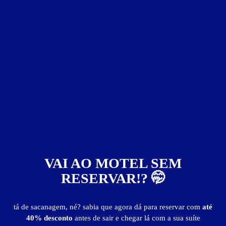
Baixe o app e reserve antes de sair
38
VAI AO MOTEL SEM
RESERVAR!? 🤭
La Passion Motel
Zona Rural - Jaú
tá de sacanagem, né? sabia que agora dá para reservar com
até
Suítes entre
R$ 50,00
e
R$ 330,00
40% desconto
antes de sair e chegar lá com a sua suíte