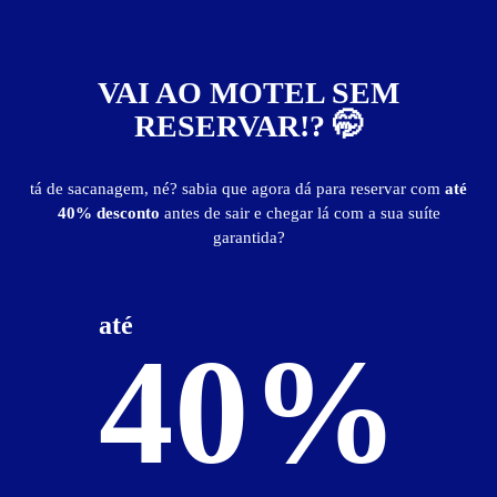
Netflix (mediante acesso pessoal)
painel de automação
saleta para refeições
secador e chapinha para cabelo
som
TV 65"
YouTube
VAI AO MOTEL SEM
RESERVAR!? 🤭
Suíte Premium - Preços e períodos
tá de sacanagem, né? sabia que agora dá para reservar com
até
Valores válidos para hoje:
40% desconto
antes de sair e chegar lá com a sua suíte
garantida?
Baixe o guia de motéis go
BAIXE O APP
e reserve antes de sair
2
horas
R$ 245,00
- - -
até
3
horas
R$ 255,00
- - -
40%
4
horas
R$ 295,00
- - -
Pernoite
R$ 285,00
- - -
a partir da 0h