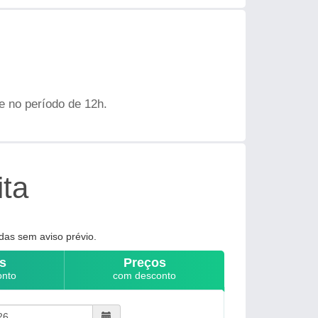
e no período de 12h.
ita
das sem aviso prévio.
s
Preços
onto
com desconto