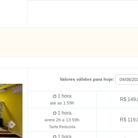
Valores válidos para hoje:
1
hora
R$ 149,
até as 1:59h
1
hora
R$ 119,
entre 2h e 13:59h
Tarifa Reduzida
1
hora