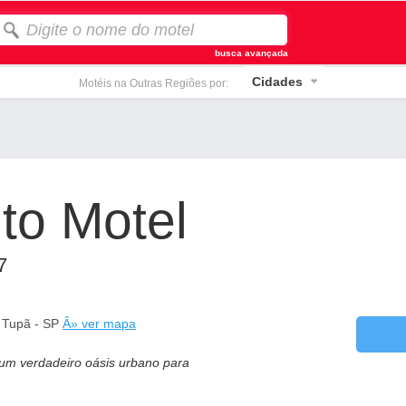
busca avançada
Cidades
Motéis na Outras Regiões por:
to Motel
7
- Tupã - SP
Â» ver mapa
 um verdadeiro oásis urbano para