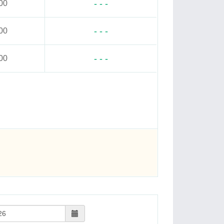
- - -
00
- - -
00
- - -
00