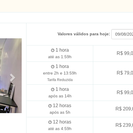
Valores válidos para hoje:
1
hora
R$ 99,
até as 1:59h
1
hora
R$ 79,
entre 2h e 13:59h
Tarifa Reduzida
1
hora
R$ 99,
após as 14h
12
horas
R$ 209,
após as 5h
12
horas
R$ 239,
até as 4:59h