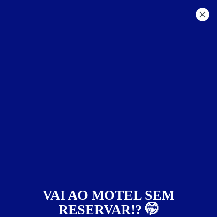
MG - Outras Regiões
zona da mata
Carmópolis de Minas
Motéis em:
Carmópolis de
Minas
Faixa de preço
Itens de suítes
somente motéis com cupom digital
VAI AO MOTEL SEM
RESERVAR!? 🤭