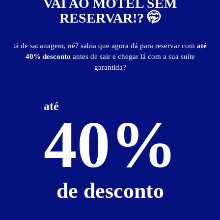
VAI AO MOTEL SEM
Faixa de preço
Itens de suítes
RESERVAR!? 🤭
somente motéis com cupom digital
tá de sacanagem, né? sabia que agora dá para reservar com
até
40% desconto
antes de sair e chegar lá com a sua suíte
garantida?
até
40%
0
de desconto
Paraíso Motel
- - Piancó