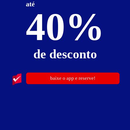
até
Faixa de preço
Itens de suítes
40%
somente motéis com cupom digital
de desconto
0
baixe o app e reserve!
Álibi Motel
CTG - Planalto