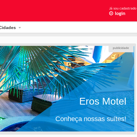
Cidades
publicidade
Eros Motel
Conheça nossas suítes!