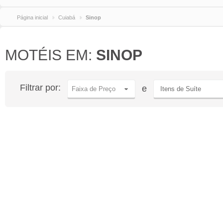
Página inicial
Cuiabá
Sinop
MOTÉIS EM:
SINOP
Filtrar por:
e
Faixa de Preço