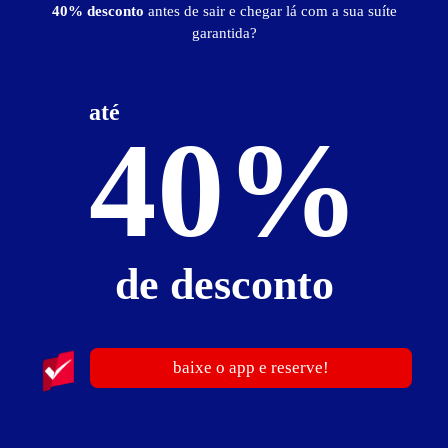
40% desconto
antes de sair e chegar lá com a sua suíte
garantida?
publicidade
até
40%
de desconto
baixe o app e reserve!
Koncord Motel