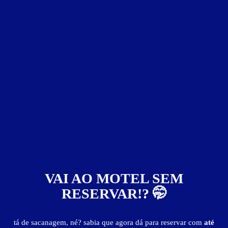
Faixa de preço
Itens de suítes
somente motéis com cupom digital
0
VAI AO MOTEL SEM
RESERVAR!? 🤭
Germano's Motel
Centro - Acopiara
tá de sacanagem, né? sabia que agora dá para reservar com
até
Suítes entre
R$ 30,00
e
R$ 150,00